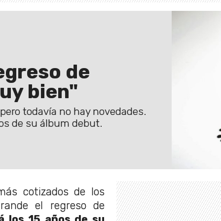
regreso de
muy bien"
 pero todavía no hay novedades.
ños de su álbum debut.
más cotizados de los
rande el regreso de
á los 15 años de su