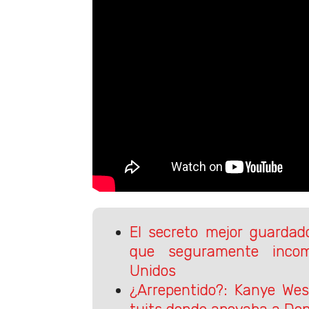
El secreto mejor guardad
que seguramente inco
Unidos
¿Arrepentido?: Kanye Wes