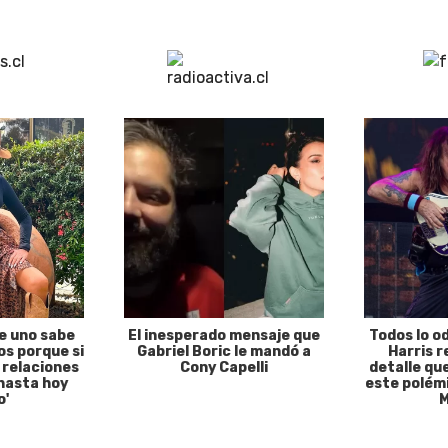
e uno sabe
El inesperado mensaje que
Todos lo o
s porque si
Gabriel Boric le mandó a
Harris r
 relaciones
Cony Capelli
detalle qu
hasta hoy
este polémi
o'
M