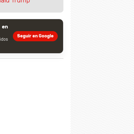
nald Trump
 en
Seguir en Google
dos