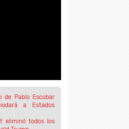
o de Pablo Escobar
modará a Estados
t eliminó todos los