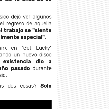
sico dejó ver algunos
el regreso de aquella
 trabajo se "siente
almente especial"
.
nk en "Get Lucky"
ando un nuevo disco
 existencia dio a
año pasado
durante
ic.
tas dos cosas?
Solo