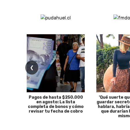
❮
Pagos de hasta $250.000
'Qué suerte qu
en agosto: La lista
guardar secreto
completa de bonos y cómo
hablara, habría
revisar tu fecha de cobro
que durarían 
mism