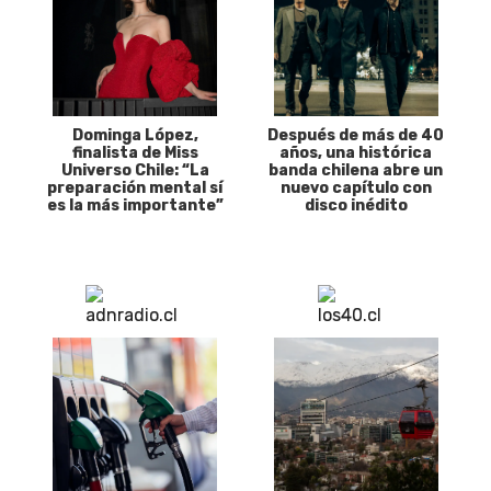
Dominga López,
Después de más de 40
finalista de Miss
años, una histórica
Universo Chile: “La
banda chilena abre un
preparación mental sí
nuevo capítulo con
es la más importante”
disco inédito