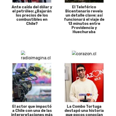
Ante caída del dólar y
El Teleférico
el petróleo: ¿Bajarán
Bicentenario revela
los precios de los
un detalle clave: así
combustibles en
funcionará el viaje de
Chile?
13 minutos entre
Providencia y
Huechuraba
El actor que impactó
La Combo Tortuga
a Chile con una de las
destapó una historia
interpretaciones más
que pocos conocían