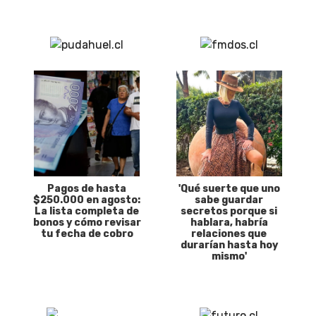
Pagos de hasta
'Qué suerte que uno
$250.000 en agosto:
sabe guardar
La lista completa de
secretos porque si
bonos y cómo revisar
hablara, habría
tu fecha de cobro
relaciones que
durarían hasta hoy
mismo'