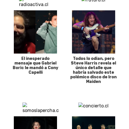
El inesperado
Todos lo odian, pero
mensaje que Gabriel
Steve Harris revela el
Boric le mandó a Cony
único detalle que
Capelli
habría salvado este
polémico disco de Iron
Maiden