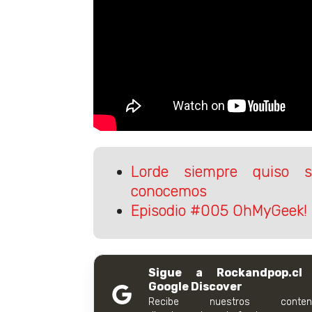
Lorde siempre quiso 
conocemos
Episodio #005 OhMyGeek! 
Sigue a Rockandpop.cl
Google Discover
Recibe nuestros conteni