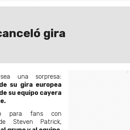
canceló gira
ea una sorpresa:
de su gira europea
de su equipo cayera
e.
io para fans con
de Steven Patrick,
al grupo y al equipo
,