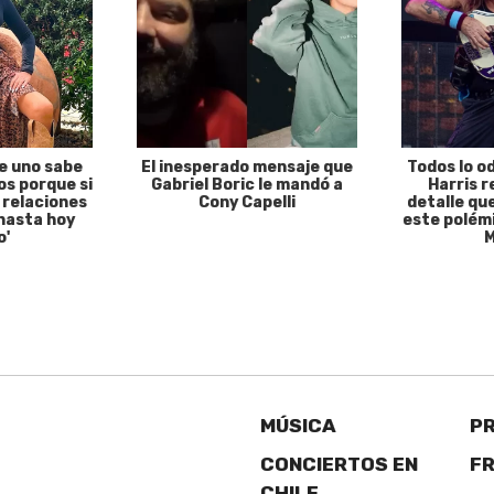
e uno sabe
El inesperado mensaje que
Todos lo o
s porque si
Gabriel Boric le mandó a
Harris r
 relaciones
Cony Capelli
detalle qu
hasta hoy
este polémi
o'
M
MÚSICA
P
CONCIERTOS EN
F
CHILE