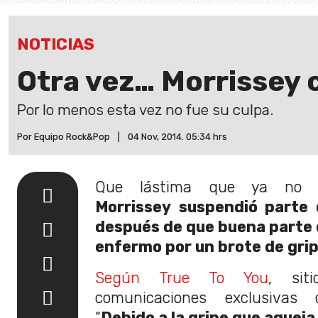
NOTICIAS
Otra vez… Morrissey 
Por lo menos esta vez no fue su culpa.
Por Equipo Rock&Pop
|
04 Nov, 2014. 05:34 hrs
Que lástima que ya no s
Morrissey suspendió parte 
después de que buena parte 
enfermo por un brote de grip
Según True To You
, sit
comunicaciones exclusivas 
“
Debido a la gripe que aqueja 