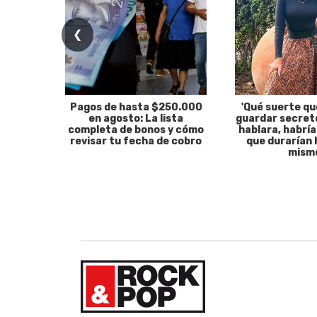
❮
Pagos de hasta $250.000
'Qué suerte qu
en agosto: La lista
guardar secreto
completa de bonos y cómo
hablara, habría
revisar tu fecha de cobro
que durarían 
mism