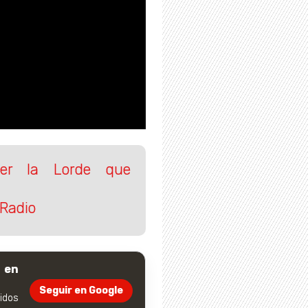
ser la Lorde que
Radio
 en
Seguir en Google
dos