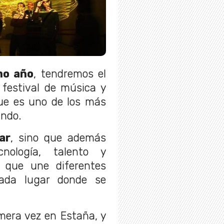
mo año
, tendremos el
 festival de música y
ue es uno de los más
undo.
ar
, sino que además
nología, talento y
o que une diferentes
 cada lugar donde se
imera vez en Estaña, y