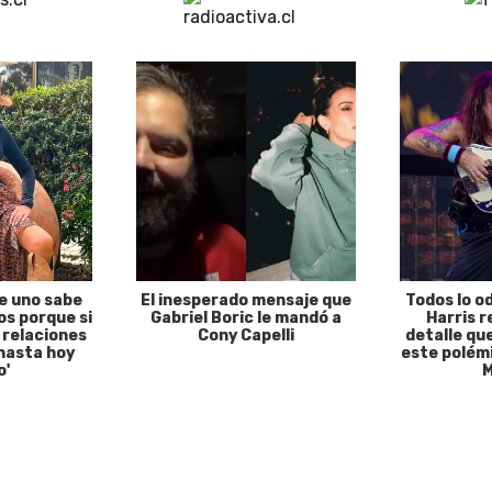
e uno sabe
El inesperado mensaje que
Todos lo o
s porque si
Gabriel Boric le mandó a
Harris r
 relaciones
Cony Capelli
detalle qu
hasta hoy
este polémi
o'
M