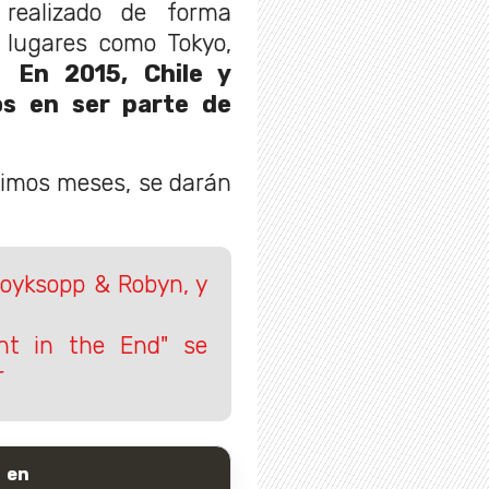
realizado de forma
a lugares como Tokyo,
..
En 2015, Chile y
os en ser parte de
ximos meses, se darán
Royksopp & Robyn, y
ght in the End" se
r
 en