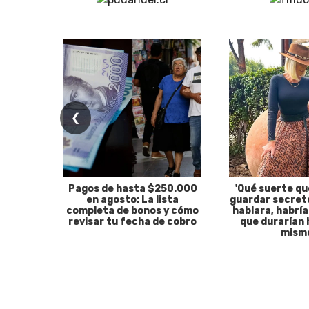
❮
Pagos de hasta $250.000
'Qué suerte qu
en agosto: La lista
guardar secreto
completa de bonos y cómo
hablara, habría
revisar tu fecha de cobro
que durarían 
mism