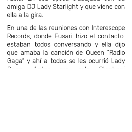
amiga DJ Lady Starlight y que viene con
ella a la gira.
En una de las reuniones con Interescope
Records, donde Fusari hizo el contacto,
estaban todos conversando y ella dijo
que amaba la canción de Queen “Radio
Gaga” y ahí a todos se les ocurrió Lady
Gaga. Antes era solo Stephani
Germanotta.
Esos fueron días oscuros para Gaga.
Pasaba encerrada componiendo en el día
y trabajaba de noche. Se hizo adicta a
las drogas. Por suerte le duró poco y
ahora sólo toma con sus amigos y se
fuma un pito de vez en cuando, porque