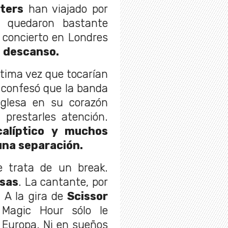
sters
han viajado por
 quedaron bastante
 concierto en Londres
 descanso.
ltima vez que tocarían
 confesó que la banda
inglesa en su corazón
 prestarles atención.
alíptico y muchos
una separación.
e trata de un break.
osas
. La cantante, por
. A la gira de
Scissor
Magic Hour sólo le
 Europa. Ni en sueños