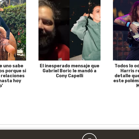
e uno sabe
El inesperado mensaje que
Todos lo o
s porque si
Gabriel Boric le mandó a
Harris r
 relaciones
Cony Capelli
detalle qu
hasta hoy
este polémi
o'
M
Publicidad
MÚSICA
P