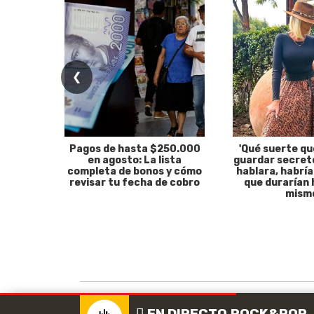
❮
Pagos de hasta $250.000
'Qué suerte qu
en agosto: La lista
guardar secreto
completa de bonos y cómo
hablara, habría
revisar tu fecha de cobro
que durarían 
mism
EN DIRECTO
ROCK & POP