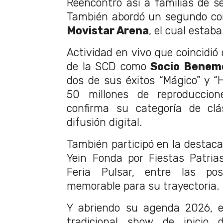
Reencontró así a familias de se
También abordó un segundo con
Movistar Arena
, el cual estaba
Actividad en vivo que coincidió
de la SCD como
Socio Benem
dos de sus éxitos “Mágico” y “H
50 millones de reproduccion
confirma su categoría de clá
difusión digital.
También participó en la destaca
Yein Fonda por Fiestas Patria
Feria Pulsar, entre las p
memorable para su trayectoria.
Y abriendo su agenda 2026, e
tradicional show de inici