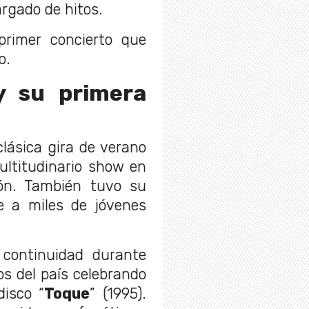
rgado de hitos.
rimer concierto que
o.
y su primera
ásica gira de verano
ultitudinario show en
n. También tuvo su
e a miles de jóvenes
 continuidad durante
s del país celebrando
isco “
Toque
” (1995).