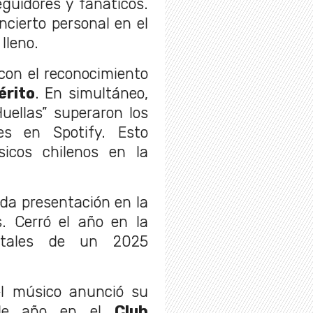
guidores y fanáticos.
cierto personal en el
 lleno.
 con el reconocimiento
érito
. En simultáneo,
uellas” superaron los
es en Spotify. Esto
sicos chilenos en la
da presentación en la
s. Cerró el año en la
ostales de un 2025
l músico anunció su
o de año en el
Club