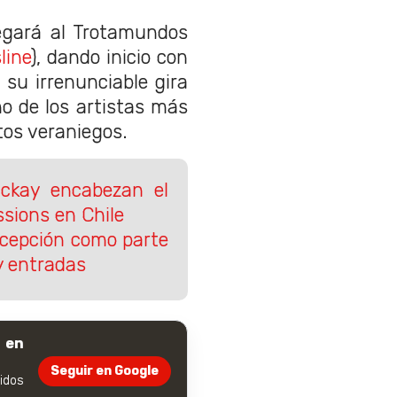
gará al Trotamundos
line
), dando inicio con
 su irrenunciable gira
o de los artistas más
ntos veraniegos.
ckay encabezan el
sions en Chile
ncepción como parte
 y entradas
 en
Seguir en Google
dos