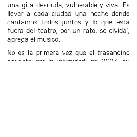
una gira desnuda, vulnerable y viva. Es
llevar a cada ciudad una noche donde
cantamos todos juntos y lo que está
fuera del teatro, por un rato, se olvida”,
agrega el músico.
No es la primera vez que el trasandino
apuesta por la intimidad: en 2023, su
Solo Tour repletó cinco Teatros Gran Rex
en Buenos Aires y recorrió más de veinte
ciudades. Ese rotundo éxito es el motor
de esta nueva propuesta,
significativamente más ambiciosa, que
abarcará más de cincuenta ciudades en
diecinueve países. La cita en Santiago
será parte fundamental de la primera