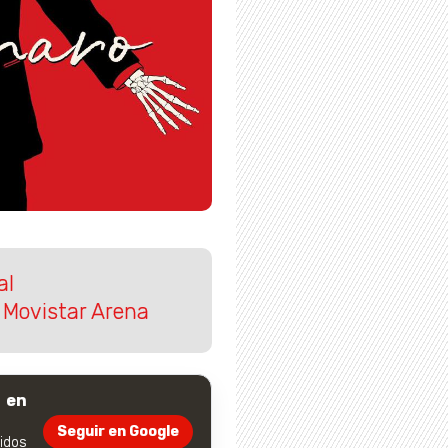
al
 Movistar Arena
 en
Seguir en Google
dos