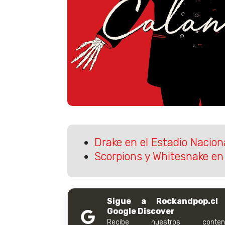
Drake en el Estadio Nacion
Scorpions y Whitesnake en
Sigue a Rockandpop.cl
Google Discover
Recibe nuestros conteni