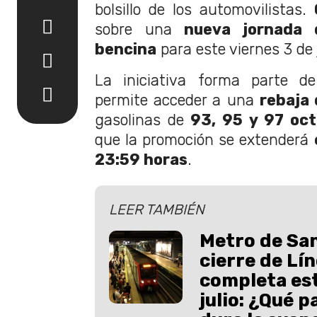
bolsillo de los automovilistas.
sobre una
nueva jornada 
bencina
para este viernes 3 de j
La iniciativa forma parte 
permite acceder a una
rebaja 
gasolinas de
93, 95 y 97 oc
que la promoción se extenderá
23:59 horas
.
LEER TAMBIÉN
Metro de Sa
cierre de Lí
completa est
julio: ¿Qué p