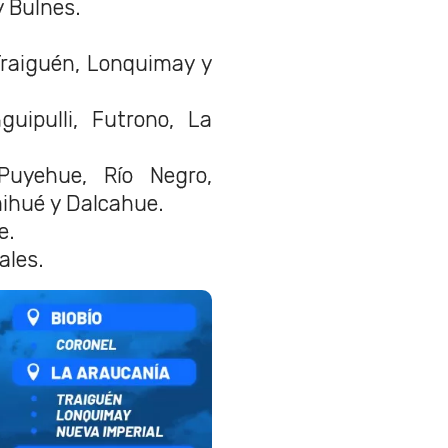
 Bulnes.
raiguén, Lonquimay y
uipulli, Futrono, La
uyehue, Río Negro,
aihué y Dalcahue.
e.
ales.