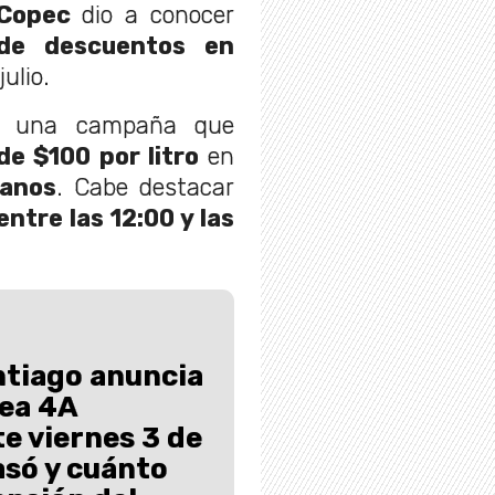
Copec
dio a conocer
de descuentos en
ulio.
de una campaña que
de $100 por litro
en
tanos
. Cabe destacar
entre las 12:00 y las
ntiago anuncia
nea 4A
e viernes 3 de
asó y cuánto