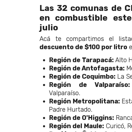
Las 32 comunas de Ch
en combustible este
julio
Acá te compartimos el list
descuento de $100 por litro
e
Región de Tarapacá:
Alto H
Región de Antofagasta:
Me
Región de Coquimbo:
La Se
Región de Valparaíso:
Valparaíso.
Región Metropolitana:
Esta
Padre Hurtado.
Región de O'Higgins:
Rancag
Región del Maule:
Curicó, Re