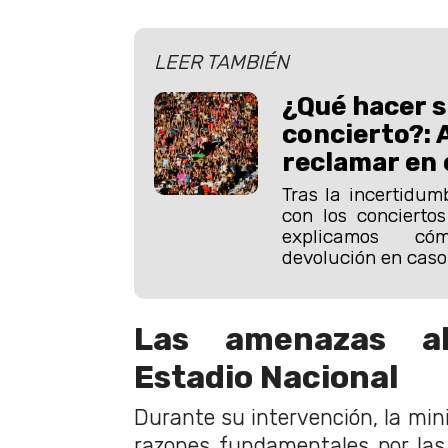
LEER TAMBIÉN
¿Qué hacer s
concierto?: 
reclamar en
Tras la incertidum
con los concierto
explicamos có
devolución en caso
Las amenazas a
Estadio Nacional
Durante su intervención, la mini
razones fundamentales por las