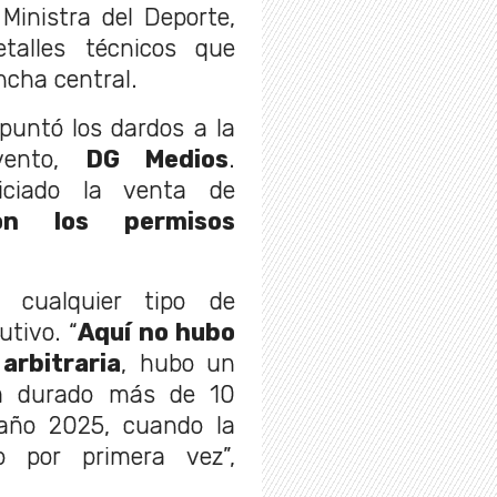
 Ministra del Deporte,
talles técnicos que
ncha central.
puntó los dardos a la
vento,
DG Medios
.
niciado la venta de
on los permisos
 cualquier tipo de
utivo. “
Aquí no hubo
arbitraria
, hubo un
ha durado más de 10
año 2025, cuando la
to por primera vez”,
.