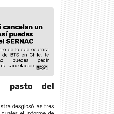
i cancelan un
Así puedes
 el SERNAC
bre de lo que ocurrirá
s de BTS en Chile, te
mo puedes pedir
 de cancelación.
l pasto del
stra desglosó las tres
 cuales el informe de