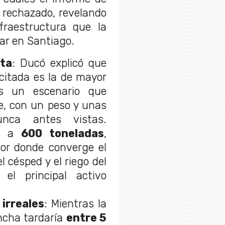
 rechazado, revelando
raestructura que la
ar en Santiago.
ita
: Ducó explicó que
icitada es la de mayor
es un escenario que
e, con un peso y unas
nunca antes vistas.
as a
600 toneladas
,
or donde converge el
l césped y el riego del
 el principal activo
irreales
: Mientras la
ncha tardaría
entre 5