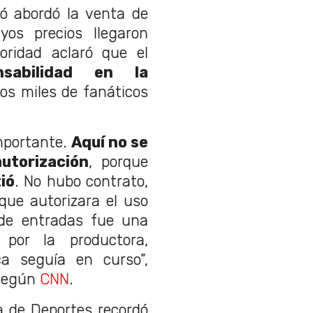
có abordó la venta de
uyos precios llegaron
oridad aclaró que el
sabilidad en la
os miles de fanáticos
mportante.
Aquí no se
utorización
, porque
ió
. No hubo contrato,
que autorizara el uso
 de entradas fue una
 por la productora,
ca seguía en curso”,
 según
CNN
.
ra de Deportes recordó