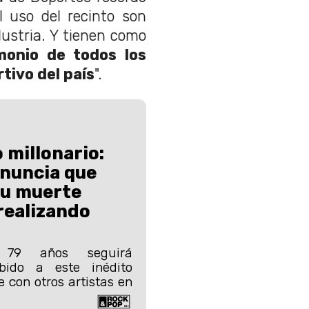
l uso del recinto son
dustria. Y tienen como
monio de todos los
rtivo del país
".
 millonario:
anuncia que
su muerte
realizando
 79 años seguirá
bido a este inédito
 con otros artistas en