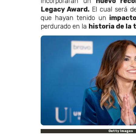
incorporarán un
nuevo reco
Legacy Award.
El cual será d
que hayan tenido un
impacto
perdurado en la
historia de la 
Getty Images