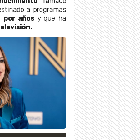
nocimiento
llamado
estinado a programas
 por años
y que ha
televisión.