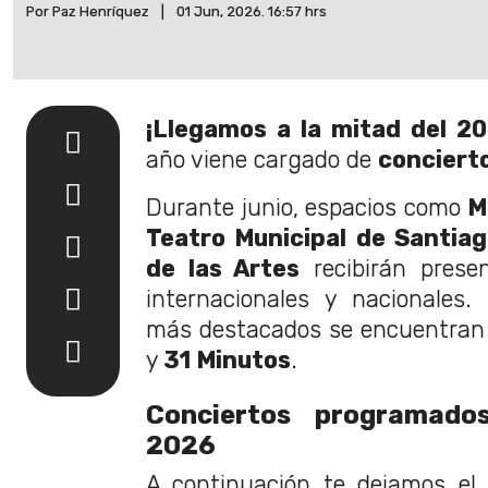
Por Paz Henríquez
|
01 Jun, 2026. 16:57 hrs
¡Llegamos a la mitad del 20
año viene cargado de
conciert
Durante junio, espacios como
Mo
Teatro Municipal de Santia
de las Artes
recibirán presen
internacionales y nacionales.
más destacados se encuentran
y
31 Minutos
.
Conciertos programado
2026