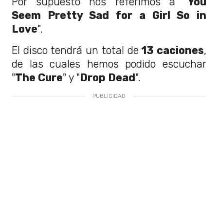
Por supuesto nos referimos a "
You
Seem Pretty Sad for a Girl So in
Love
".
El disco tendrá un total de
13 caciones
,
de las cuales hemos podido escuchar
"
The Cure
" y "
Drop Dead
".