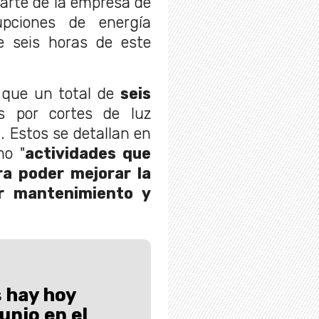
arte de la empresa de
rupciones de energía
e seis horas de este
 que un total de
seis
 por cortes de luz
s
. Estos se detallan en
mo "
actividades que
ra poder mejorar la
zar mantenimiento y
 hay hoy
junio en el