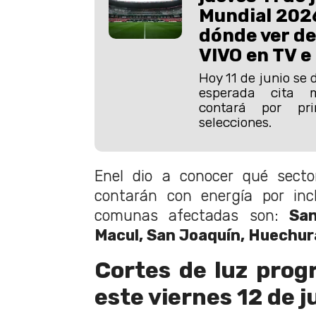
Mundial 2026
dónde ver de
VIVO en TV e
Hoy 11 de junio se 
esperada cita m
contará por p
selecciones.
Enel dio a conocer qué secto
contarán con energía por inc
comunas afectadas son:
San
Macul, San Joaquín, Huechu
Cortes de luz pro
este viernes 12 de j