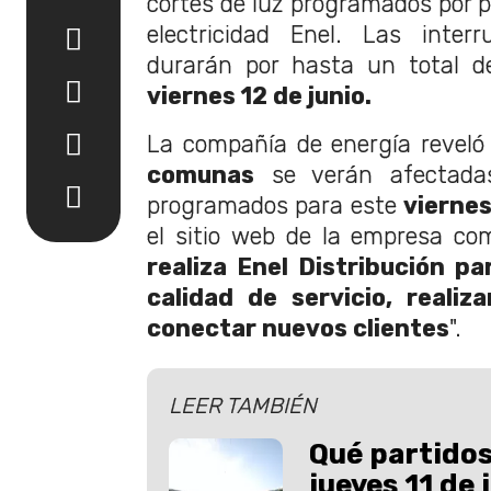
cortes de luz programados por p
electricidad Enel. Las inter
durarán por hasta un total d
viernes 12 de junio.
La compañía de energía reveló
comunas
se verán afectadas
programados para este
vierne
el sitio web de la empresa co
realiza Enel Distribución pa
calidad de servicio, reali
conectar nuevos clientes
".
LEER TAMBIÉN
Qué partidos
jueves 11 de 