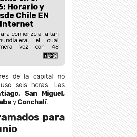
: Horario y
sde Chile EN
 Internet
dará comienzo a la tan
undialera, el cual
rimera vez con 48
res de la capital no
luso seis horas. Las
tiago, San Miguel,
raba
y
Conchalí
.
gramados para
unio