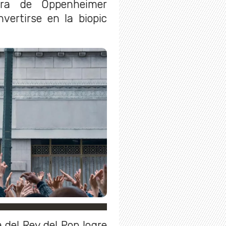
fra de Oppenheimer
nvertirse en la biopic
a del Rey del Pop logre