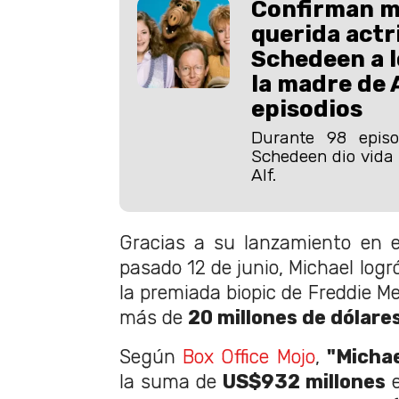
Confirman m
querida actr
Schedeen a l
la madre de A
episodios
Durante 98 episo
Schedeen dio vida 
Alf.
Gracias a su lanzamiento en 
pasado 12 de junio, Michael logr
la premiada biopic de Freddie M
más de
20 millones de dólare
Según
Box Office Mojo
,
"Michae
la suma de
US$932 millones
e