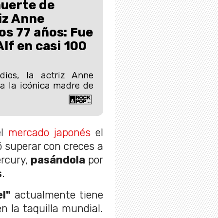
uerte de
iz Anne
os 77 años: Fue
lf en casi 100
dios, la actriz Anne
a la icónica madre de
el
mercado japonés
el
ó superar con creces a
ercury,
pasándola
por
s
.
l"
actualmente tiene
n la taquilla mundial.