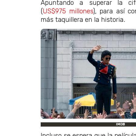
Apuntando a superar la ci
(
US$975 millones
), para así co
más taquillera en la historia.
IMDB
Incluso se espera que la películ