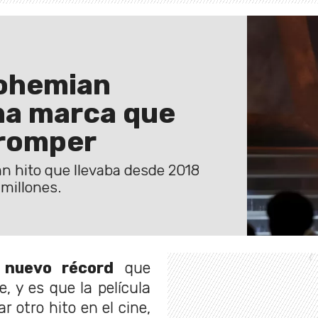
Bohemian
na marca que
 romper
ran hito que llevaba desde 2018
 millones.
n
nuevo récord
que
, y es que la película
r otro hito en el cine,