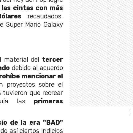
 las cintas con más
ólares
recaudados.
e Super Mario Galaxy
l material del
tercer
ado
debido al acuerdo
rohíbe mencionar el
n proyectos sobre el
es tuvieron que recrear
cluía las
primeras
cio de la era "BAD"
o así ciertos indicios