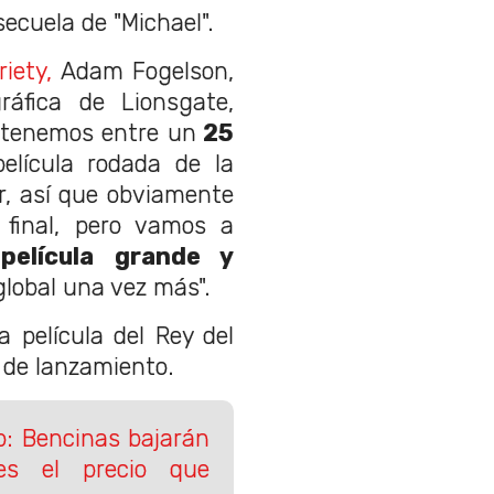
ecuela de "Michael".
riety,
Adam Fogelson
,
gráfica de
Lionsgate
,
 tenemos entre un
25
lícula rodada de la
r, así que obviamente
 final, pero vamos a
a
película grande y
global una vez más".
a película del Rey del
de lanzamiento.
o: Bencinas bajarán
s el precio que