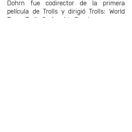
Dohrn fue codirector de la primera
película de Trolls y dirigió Trolls: World
Tour y Trolls Se Armó la Banda.
Durante las últimas dos décadas, el
público ha quedado encantado con las
divertidas y irreverentes aventuras
de un ogro incomprendido y su
pintoresco grupo de personajes de
cuentos de hadas
, basados en el libro
del reconocido autor William Steig.