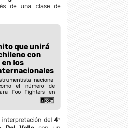
és de una clase de
hito que unirá
chileno con
 en los
nternacionales
nstrumentista nacional
 como el número de
para Foo Fighters en
a interpretación del
4º
e Del Valle
con un