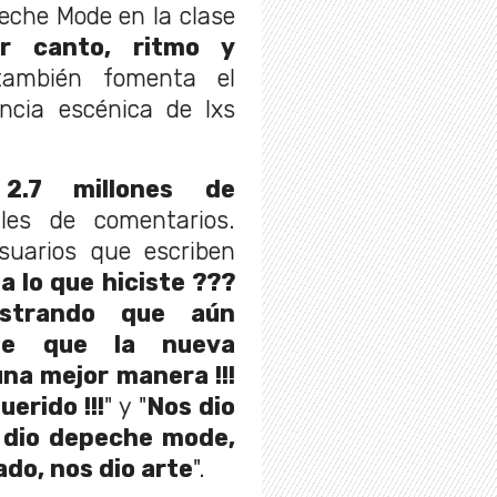
peche Mode en la clase
ar canto, ritmo y
también fomenta el
encia escénica de lxs
.7 millones de
es de comentarios.
suarios que escriben
za lo que hiciste ???
strando que aún
de que la nueva
na mejor manera !!!
erido !!!
" y "
Nos dio
s dio depeche mode,
ado, nos dio arte
".