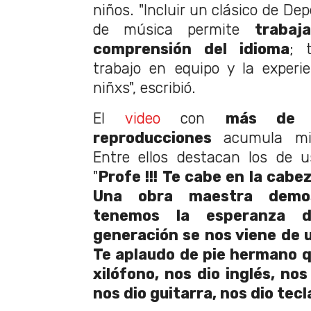
niños. "Incluir un clásico de De
de música permite
trabaj
comprensión del idioma
; 
trabajo en equipo y la experi
niñxs", escribió.
El
video
con
más de 2
reproducciones
acumula mil
Entre ellos destacan los de u
"
Profe !!! Te cabe en la cabe
Una obra maestra demo
tenemos la esperanza 
generación se nos viene de u
Te aplaudo de pie hermano qu
xilófono, nos dio inglés, no
nos dio guitarra, nos dio tecl