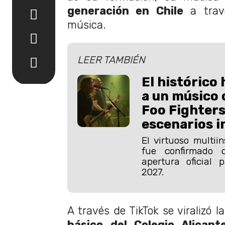
generación en Chile
a trav
música.
LEER TAMBIÉN
El histórico 
a un músico 
Foo Fighters
escenarios i
El virtuoso multii
fue confirmado
apertura oficial 
2027.
A través de TikTok se viralizó l
básico del Colegio Alicant