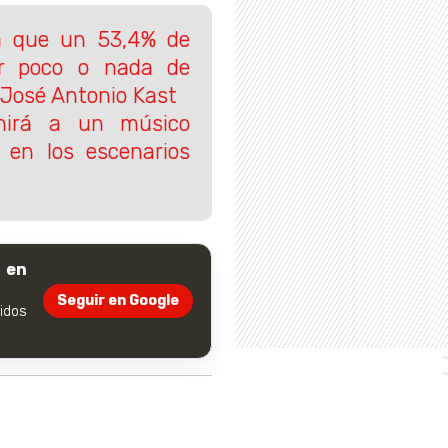
a que un 53,4% de
er poco o nada de
 José Antonio Kast
unirá a un músico
 en los escenarios
 en
Seguir en Google
dos