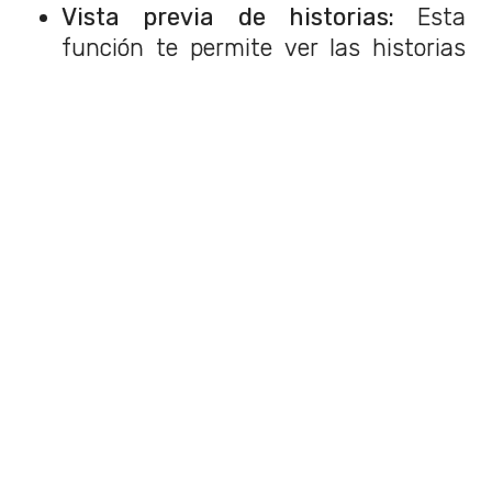
Vista previa de historias:
Esta
función te permite ver las historias
de manera discreta, sin la necesidad
de presionarla y aparecer dentro de
sus visualizaciones.
Información de revisualización de
historias:
Podrás ver quienes
volvieron a ver tu historia y cuántas
veces lo hicieron.
Buscador en las historias:
Permite
buscar si cierto usuario específico
revisó tu historia.
Ícono personalizado:
Podrás cambiar
el logotipo de la aplicación al que más
te acomode dentro de una selección
exclusiva.