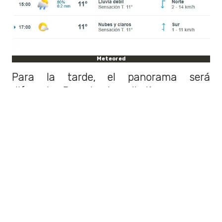
Meteored
Para la tarde, el panorama será
diferente. Pasado el mediodía, se espera
la aparición de algunos
momentos de
sol
, mientras que la temperatura
máxima no superaría los
11°C.
Para el
día jueves
se informa que habrán
máximas de 16°C y con mínimas de 3°C a
eso de las 8:00 horas.