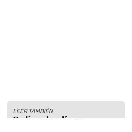
LEER TAMBIÉN
Nadie entendía sus
lágrimas tras el 7-1 en el