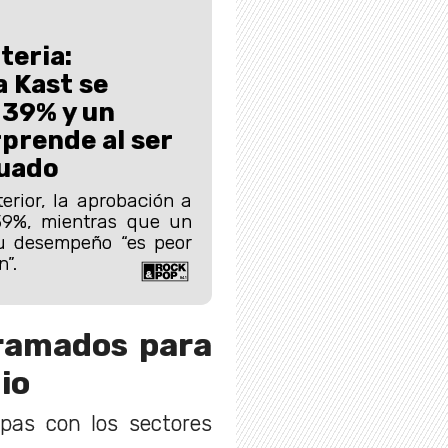
teria:
 Kast se
 39% y un
prende al ser
luado
erior, la aprobación a
39%, mientras que un
u desempeño “es peor
”.
gramados para
io
pas con los sectores