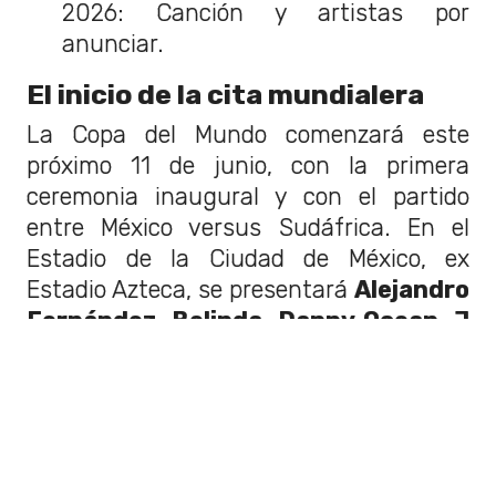
2026: Canción y artistas por
anunciar.
El inicio de la cita mundialera
La Copa del Mundo comenzará este
próximo 11 de junio, con la primera
ceremonia inaugural y con el partido
entre México versus Sudáfrica. En el
Estadio de la Ciudad de México, ex
Estadio Azteca, se presentará
Alejandro
Fernández, Belinda, Danny Ocean, J
Balvin, Lila Downs, Los Ángeles
Azules, Maná y Tyla.
Para su segunda ceremonia, ahora en
Canadá, el viernes 12 de junio se
presentará
Michael Bublé, Alanis