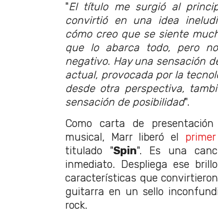
"
El título me surgió al princ
convirtió en una idea ineludi
cómo creo que se siente much
que lo abarca todo, pero n
negativo. Hay una sensación de
actual, provocada por la tecnol
desde otra perspectiva, tamb
sensación de posibilidad
".
Como carta de presentación
musical, Marr liberó el
primer
titulado "
Spin
". Es una canc
inmediato. Despliega ese brill
características que convirtiero
guitarra en un sello inconfundi
rock.