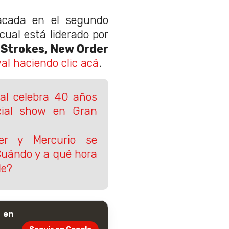
acada en el segundo
 cual está liderado por
 Strokes, New Order
al haciendo clic acá
.
al celebra 40 años
cial show en Gran
er y Mercurio se
Cuándo y a qué hora
le?
 en