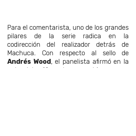
Para el comentarista, uno de los grandes
pilares de la serie radica en la
codirección del realizador detrás de
Machuca. Con respecto al sello de
Andrés Wood
, el panelista afirmó en la
entrevista. "Se nota que está su mano
muy de trabajar las historias más
políticas, más culturales, más sociales
sobre todo de mucha identidad
latinoamericana".
Realismo mágico con el visto
bueno de Isabel Allende