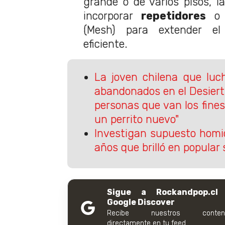
grande o de varios pisos, l
incorporar
repetidores
o 
(Mesh) para extender e
eficiente.
La joven chilena que luc
abandonados en el Desier
personas que van los fine
un perrito nuevo"
Investigan supuesto homic
años que brilló en popular s
Sigue a Rockandpop.cl
Google Discover
Recibe nuestros conteni
directamente en tu feed.