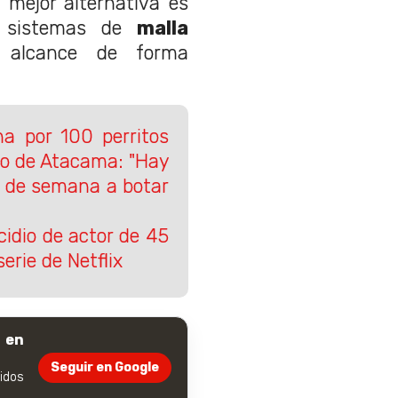
a mejor alternativa es
sistemas de
malla
l alcance de forma
ha por 100 perritos
to de Atacama: "Hay
s de semana a botar
idio de actor de 45
erie de Netflix
 en
Seguir en Google
dos