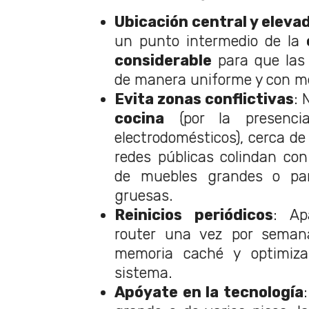
Ubicación central y eleva
un punto intermedio de la
considerable
para que las 
de manera uniforme y con m
Evita zonas conflictivas
: 
cocina
(por la presenci
electrodomésticos), cerca d
redes públicas colindan con
de muebles grandes o pa
gruesas.
Reinicios periódicos
: Ap
router una vez por semana
memoria caché y optimizar
sistema.
Apóyate en la tecnología