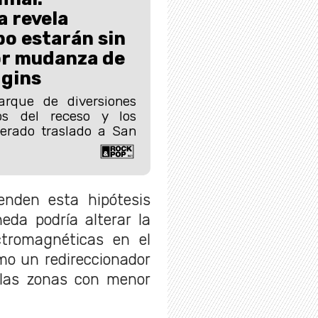
a revela
o estarán sin
or mudanza de
ggins
arque de diversiones
os del receso y los
perado traslado a San
enden esta hipótesis
eda podría alterar la
ctromagnéticas en el
mo un redireccionador
 las zonas con menor