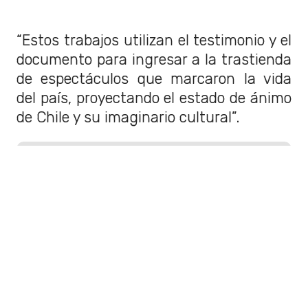
“Estos trabajos utilizan el testimonio y el
documento para ingresar a la trastienda
de espectáculos que marcaron la vida
del país, proyectando el estado de ánimo
de Chile y su imaginario cultural”.
LEER TAMBIÉN
Por largas esperas que
afectan a miles de vecinos:
Alcalde de Puente Alto
oficia al Ministerio de
Transportes por demoras
de buses
El edil de Puente Alto pidió explicaciones