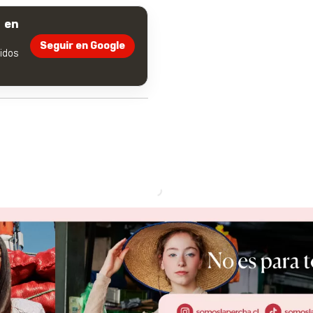
 en
Seguir en Google
dos