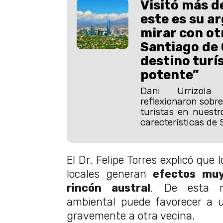
Visitó más d
este es su a
mirar con ot
Santiago de 
destino turí
potente”
Dani Urrizola
reflexionaron sobre
turistas en nuestr
carecterísticas de 
El Dr. Felipe Torres explicó que 
locales generan
efectos muy
rincón austral
. De esta 
ambiental puede favorecer a u
gravemente a otra vecina.