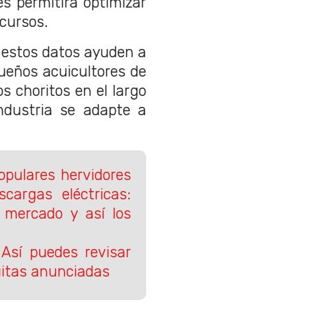
es permitirá optimizar
ecursos.
estos datos ayuden a
queños acuicultores de
os choritos en el largo
ndustria se adapte a
opulares hervidores
cargas eléctricas:
mercado y así los
 Así puedes revisar
uitas anunciadas