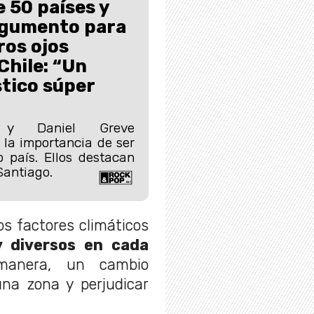
e 50 países y
rgumento para
ros ojos
Chile: “Un
stico súper
 y Daniel Greve
 la importancia de ser
o país. Ellos destacan
Santiago.
los factores climáticos
 diversos en cada
manera, un cambio
na zona y perjudicar