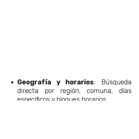
Geografía y horarios
: Búsqueda
directa por región, comuna, días
específicos y bloques horarios.
Públicos objetivos
: Secciones
dedicadas exclusivamente a niños y
adolescentes, o eventos con enfoque
de género.