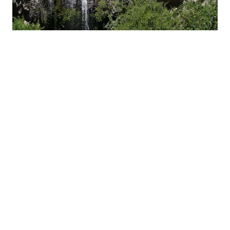
Foto: Chile tours
Cabe destacar que no todo es
adrenalina. Para quienes buscan una
experiencia de conexión y descanso, el
complejo ofrece completas instalaciones
que incluyen una
piscina al aire libre,
zona de camping, una granja
educativa
con huerta orgánica y un
exclusivo spa
.
¿Cómo llegar desde el centro de
Santiago?