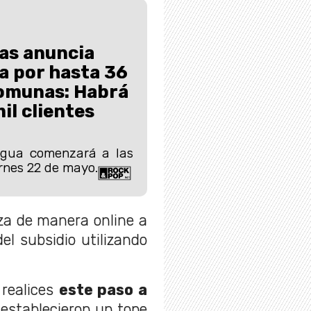
as anuncia
a por hasta 36
comunas: Habrá
il clientes
agua comenzará a las
ernes 22 de mayo.
iza de manera online a
del subsidio utilizando
realices
este paso a
 establecieron un tope