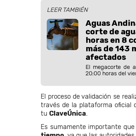
LEER TAMBIÉN
Aguas Andin
corte de agu
horas en 8 
más de 143 m
afectados
El megacorte de 
20:00 horas del vi
El proceso de validación se real
través de la plataforma oficial 
tu
ClaveÚnica
.
Es sumamente importante que 
tiempo,
ya que las autoridades