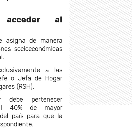
 acceder al
se asigna de manera
ones socioeconómicas
l.
clusivamente a las
efe o Jefa de Hogar
gares (RSH).
r debe pertenecer
del 40% de mayor
 del país para que la
espondiente.