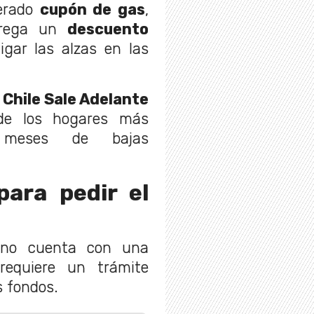
perado
cupón de gas
,
ntrega un
descuento
gar las alzas en las
 Chile Sale Adelante
s de los hogares más
s meses de bajas
para pedir el
o no cuenta con una
 requiere un trámite
os fondos.