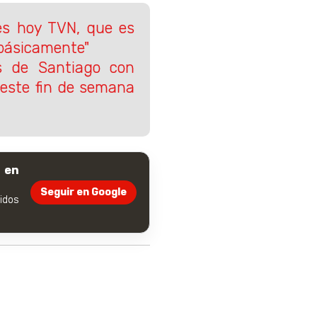
es hoy TVN, que es
 básicamente"
s de Santiago con
r este fin de semana
 en
Seguir en Google
dos