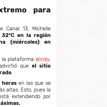
xtremo para
 Canal 13, Michelle
32°C en la región
na (miércoles) en
r la plataforma
Windy
.
advirtió que
el sitio
erado
.
 horas
en las que se
s altas. Esto, pues la
stá extendiendo por
máximas.