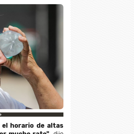
o
el horario de altas
or mucho rato"
, dijo