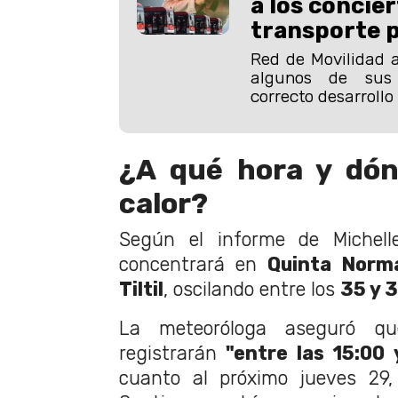
a los concie
transporte p
Red de Movilidad a
algunos de sus 
correcto desarrollo 
¿A qué hora y dó
calor?
Según el informe de Michell
concentrará en
Quinta Norma
Tiltil
, oscilando entre los
35 y 3
La meteoróloga aseguró q
registrarán
"entre las 15:00 y
cuanto al próximo jueves 29