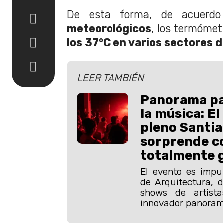
De esta forma, de acuerdo
meteorológicos
, los termóme
los 37°C en varios sectores d
LEER TAMBIÉN
Panorama pa
la música: El
pleno Santi
sorprende c
totalmente g
El evento es impu
de Arquitectura, 
shows de artist
innovador panorama