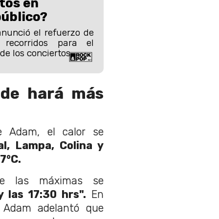
rtos en
úblico?
nunció el refuerzo de
recorridos para el
de los conciertos.
nde hará más
e Adam, el calor se
l, Lampa, Colina y
7°C.
ue las máximas se
 las 17:30 hrs".
En
, Adam adelantó que