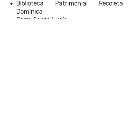
Biblioteca Patrimonial Recoleta
Domínica
Cerro Santa Lucía
Entre otros.
Agencia Uno
Dependiendo del lugar, si se desea ir, se
debe
inscribir previamente en la