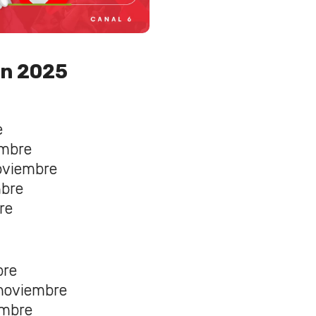
ón 2025
e
embre
oviembre
mbre
re
bre
 noviembre
embre