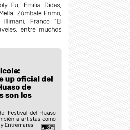
oly Fu, Emilia Dides,
Mella, Zúmbale Primo,
 Illimani, Franco “El
laveles, entre muchos
icole:
 up oficial del
 Huaso de
s son los
el Festival del Huaso
bién a artistas como
y Entremares.