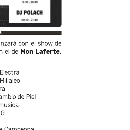
t
enzará con el show de
n el de
Mon Laferte
.
Electra
Millaleo
ra
ambio de Piel
emusica
NG
 La Campeona