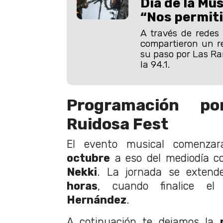
Día de la Mús
“Nos permiti
A través de redes 
compartieron un re
su paso por Las Ra
la 94.1.
Programación p
Ruidosa Fest
El evento musical comenza
octubre
a eso del mediodía co
Nekki
. La jornada se exten
horas
, cuando finalice 
Hernández
.
A cotinuación te dejamos la