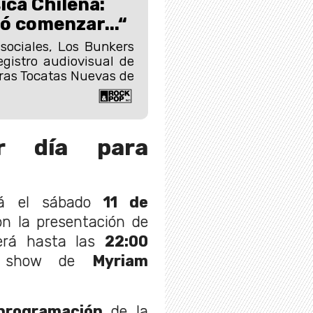
ica Chilena:
ó comenzar...“
sociales, Los Bunkers
gistro audiovisual de
ras Tocatas Nuevas de
or día para
rá el sábado
11 de
n la presentación de
derá hasta las
22:00
el show de
Myriam
programación
de la