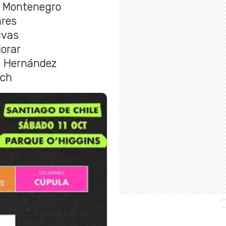
a Montenegro
ares
ivas
lorar
m Hernández
ach