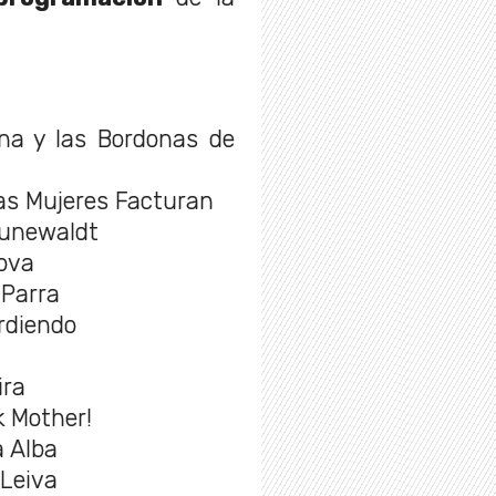
ina y las Bordonas de
Las Mujeres Facturan
runewaldt
ova
 Parra
rdiendo
ira
k Mother!
a Alba
 Leiva