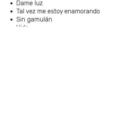
Dame luz
Tal vez me estoy enamorando
Sin gamulán
Vida
El festival también contará con una
segunda jornada con participación de
artistas como
Mon Laferte
, Francisca
Valenzuela y Javiera Mena.