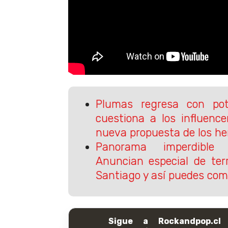
Plumas regresa con po
cuestiona a los influenc
nueva propuesta de los h
Panorama imperdible 
Anuncian especial de ter
Santiago y así puedes com
Sigue a Rockandpop.cl