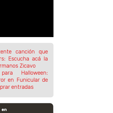
tente canción que
ers: Escucha acá la
ermanos Zicavo
para Halloween:
ror en Funicular de
prar entradas
 en