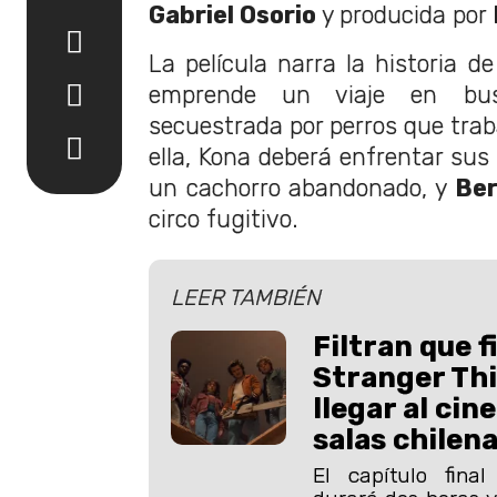
Gabriel Osorio
y producida por
La película narra la historia d
emprende un viaje en bu
secuestrada por perros que trab
ella, Kona deberá enfrentar su
un cachorro abandonado, y
Be
circo fugitivo.
LEER TAMBIÉN
Filtran que f
Stranger Th
llegar al cin
salas chilen
El capítulo fina