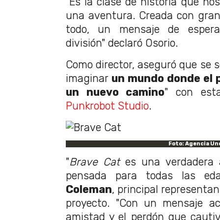
"Es la clase de historia que no
una aventura. Creada con gran 
todo, un mensaje de esper
división" declaró Osorio.
Como director, aseguró que se se
imaginar
un mundo donde el 
un nuevo camino
" con est
Punkrobot Studio
.
Foto: Agencia Un
"
Brave Cat
es una verdadera a
pensada para todas las eda
Coleman
, principal representa
proyecto. "Con un mensaje ac
amistad y el perdón que cautiv