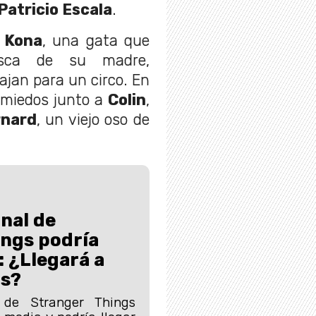
Patricio Escala
.
e
Kona
, una gata que
sca de su madre,
ajan para un circo. En
s miedos junto a
Colin
,
rnard
, un viejo oso de
inal de
ings podría
e: ¿Llegará a
as?
l de Stranger Things