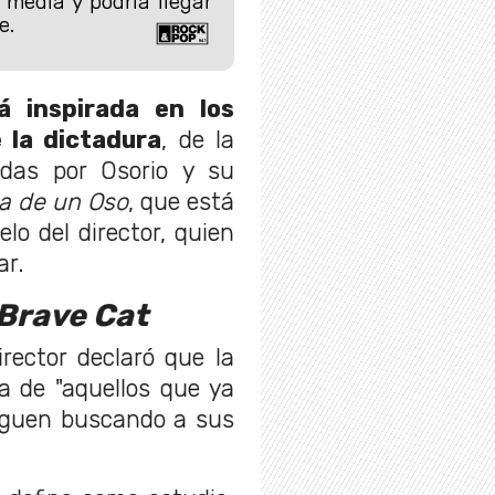
 media y podría llegar
e.
á inspirada en los
 la dictadura
, de la
idas por Osorio y su
ia de un Oso
, que está
lo del director, quien
ar.
Brave Cat
director declaró que la
ia de "aquellos que ya
siguen buscando a sus