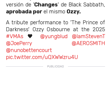
versión de '
Changes
' de Black Sabbath,
aprobada por
el mismo
Ozzy.
A tribute performance to 'The Prince of
Darkness' Ozzy Osbourne at the 2025
#VMAs
🖤
@yungblud
@IamStevenT
@JoePerry
@AEROSMITH
@nunobettencourt
pic.twitter.com/uQXWWzru4U