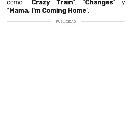
como "
Crazy Train
", "
Changes
" y
"
Mama, I'm Coming Home
".