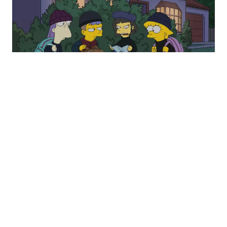
Imágenes del primer episodio de la 37°. temporada de Los
Simpsons. Foto: Fox.
"Nuestros personajes nunca cambian
realmente.
El mundo cambia a su al
rededor
", agregó Matt Selman.
South Park
y las constantes
burlas hacia Donald Trump
South Park
se encuentra actualmente
en su
temporada 27
y se ha
burlado