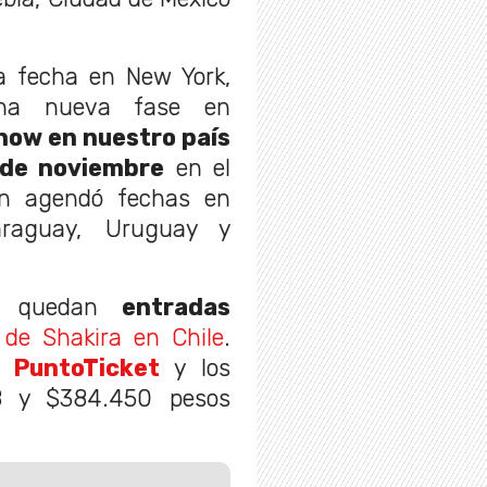
a fecha en New York,
na nueva fase en
ow en nuestro país
 de noviembre
en el
én agendó fechas en
araguay, Uruguay y
ía quedan
entradas
 de Shakira en Chile
.
or
PuntoTicket
y los
88 y $384.450 pesos