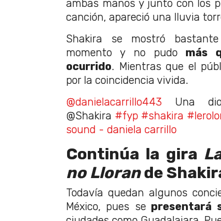
ambas manos y junto con los p
canción, apareció una lluvia torr
Shakira se mostró bastante
momento y no pudo
más qu
ocurrido
. Mientras que el púb
por la coincidencia vivida.
@danielacarrillo443
Una dios
@Shakira
#fyp
#shakira
#lerolo
sound - daniela carrillo
Continúa la gira
L
no Lloran
de Shakir
Todavía quedan algunos concie
México, pues se
presentará s
ciudades como Guadalajara, Pue