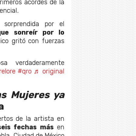
rimeros acordes de la
encial.
 sorprendida por el
e sonreír por lo
lico gritó con fuerzas
a verdaderamente
relore
#qro
♬ original
as Mujeres ya
a
rtos de la artista en
eis fechas más
en
bla, Ciudad de México