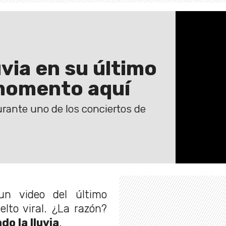
uvia en su último
 momento aquí
rante uno de los conciertos de
un video del último
lto viral. ¿La razón?
o la lluvia
.