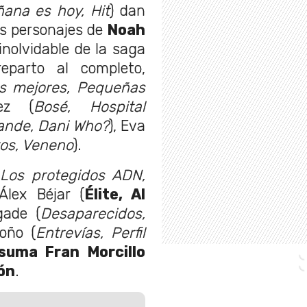
ana es hoy, Hit
) dan
os personajes de
Noah
 inolvidable de la saga
eparto al completo,
s mejores, Pequeñas
ez (
Bosé, Hospital
rande, Dani Who?
), Eva
os, Veneno
).
(
Los protegidos ADN,
 Álex Béjar (
Élite, Al
gade (
Desaparecidos,
doño (
Entrevías, Perfil
suma Fran Morcillo
ón
.