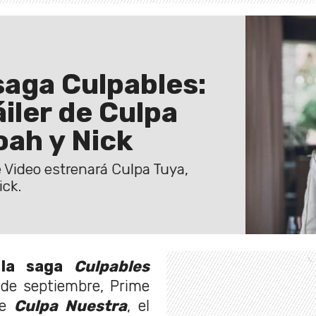
 saga Culpables:
áiler de Culpa
oah y Nick
e Video estrenará Culpa Tuya,
ick.
e la saga
Culpables
de septiembre, Prime
de
Culpa Nuestra
, el