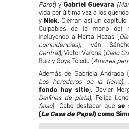
Parot
) y
Gabriel Guevara
(Mañ
vida por última vez a los querid
y
Nick
. Cierran así un capítulo
Culpables de la mano del r
incluyendo a Marta Hazas (
Día
coincidencias
), Iván Sánch
Central
), Victor Varona (
Cielo G
Ruiz y Goya Toledo (
Amores perr
Además de Gabriela Andrada 
Los herederos de la tierra
),
fondo hay sitio
), Javier Mor
Delfines de plata
), Felipe Lon
falso
). Cabe destacar que
se 
(
La Casa de Papel
) como Sim