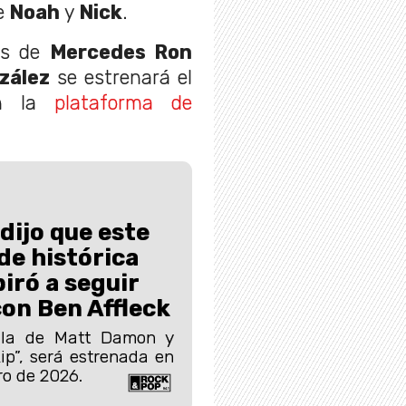
e
Noah
y
Nick
.
ros de
Mercedes Ron
zález
se estrenará el
 la
plataforma de
ijo que este
e histórica
iró a seguir
on Ben Affleck
ula de Matt Damon y
ip”, será estrenada en
ro de 2026.