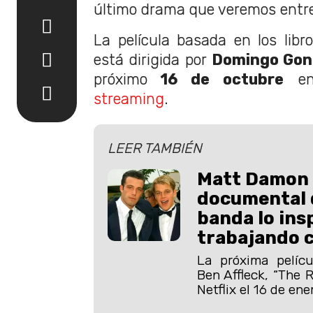
último drama que veremos entr
La película basada en los lib
está dirigida por
Domingo Gon
próximo
16 de octubre
en
streaming
.
LEER TAMBIÉN
Matt Damon d
documental d
banda lo insp
trabajando c
La próxima pelíc
Ben Affleck, “The R
Netflix el 16 de ene