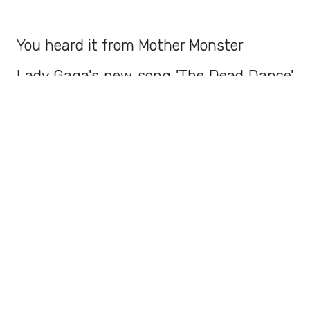
You heard it from Mother Monster
Lady Gaga's new song 'The Dead Dance'
will be out on September 3 and in
Wednesday Part II ☠️
pic.twitter.com/Fx9UTBg7s4
— Netflix (@netflix)
August 29, 2025