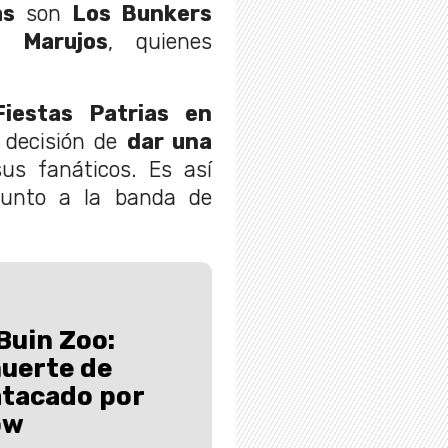
as
son
Los Bunkers
 Marujos
, quienes
Fiestas Patrias en
a decisión de
dar una
us fanáticos. Es así
unto a la banda de
Buin Zoo:
uerte de
tacado por
ow