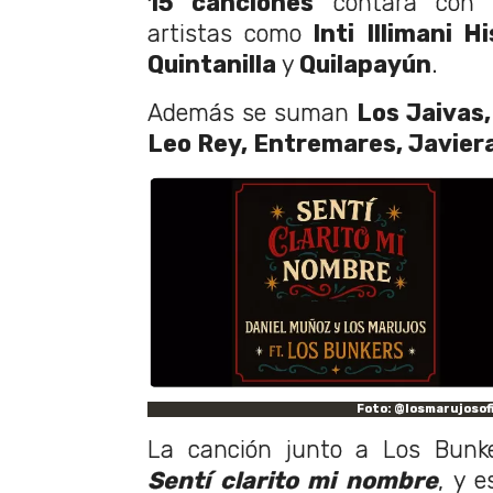
15 canciones
contará con l
artistas como
Inti Illimani H
Quintanilla
y
Quilapayún
.
Además se suman
Los Jaivas,
Leo Rey, Entremares, Javier
Foto: @losmarujosofi
La canción junto a Los Bunke
Sentí clarito mi nombre
, y 