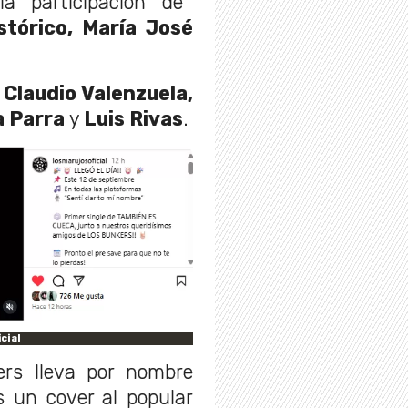
a participación de
istórico, María José
 Claudio Valenzuela,
a Parra
y
Luis Rivas
.
cial
rs lleva por nombre
es un cover al popular