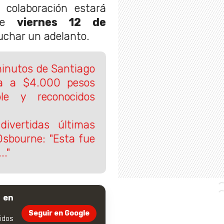
 colaboración estará
ste
viernes 12 de
char un adelanto.
inutos de Santiago
da a $4.000 pesos
ole y reconocidos
divertidas últimas
 Osbourne: "Esta fue
.."
 en
Seguir en Google
dos