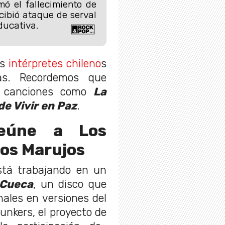
mó el fallecimiento de
ibió ataque de serval
ducativa.
os
intérpretes chileno
s
nas. Recordemos que
s canciones como
La
de Vivir en Paz
.
eúne a Los
Los Marujos
stá trabajando en un
 Cueca
, un disco que
nales en versiones del
unkers, el proyecto de