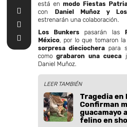
está en
modo Fiestas Patri
con
Daniel Muñoz y Los
estrenarán una colaboración.
Los Bunkers
pasarán las
México
, por lo que tomaron l
sorpresa dieciochera
para s
como
grabaron una cueca
j
Daniel Muñoz.
LEER TAMBIÉN
Tragedia en 
Confirman m
guacamayo a
felino en sh