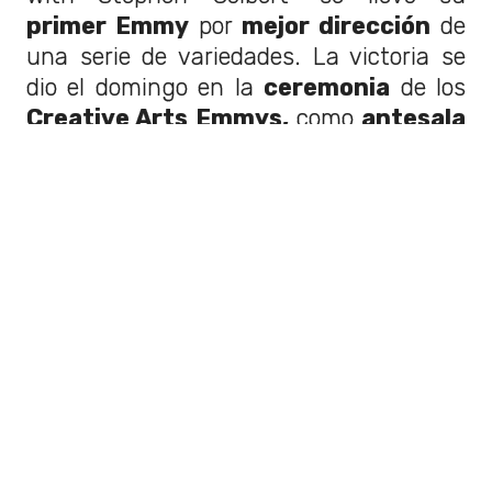
primer Emmy
por
mejor dirección
de
una serie de variedades. La victoria se
dio el domingo en la
ceremonia
de los
Creative Arts Emmys,
como
antesala
de los
premios principales.
Según CBS, la cadena
cancelará
el
programa en
mayo
de
2026
por
"razones puramente financieras". A pesar
de la versión oficial, críticos y usuarios de
redes sociales especulan que la decisión
se tomó por la
presión
del
presidente
Donald Trump,
a quien
Stephen
Colbert critica
a menudo.