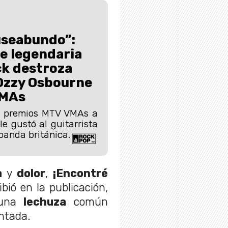
useabundo”:
e legendaria
ck destroza
Ozzy Osbourne
VMAs
s premios MTV VMAs a
e gustó al guitarrista
banda británica.
a
y
dolor
,
¡Encontré
ribió en la publicación,
 una
lechuza
común
tada.