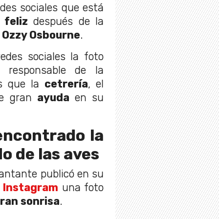
des sociales que está
feliz
después de la
o
Ozzy Osbourne
.
edes sociales la foto
a responsable de la
s que la
cetrería
, el
de gran
ayuda
en su
encontrado la
o de las aves
cantante publicó en su
 Instagram
una foto
ran sonrisa
.