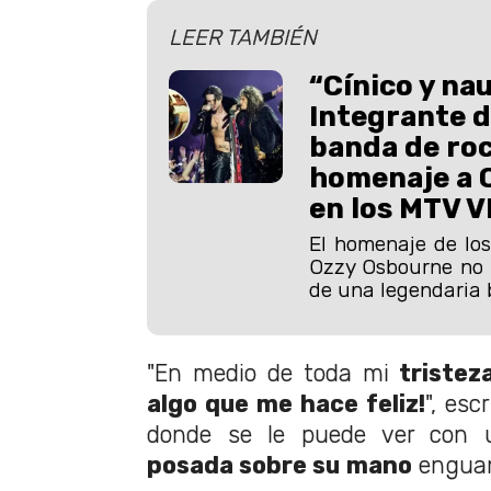
LEER TAMBIÉN
“Cínico y na
Integrante d
banda de ro
homenaje a 
en los MTV 
El homenaje de lo
Ozzy Osbourne no l
de una legendaria 
"En medio de toda mi
tristez
algo que me hace feliz!
", esc
donde se le puede ver con
posada sobre su
mano
enguan