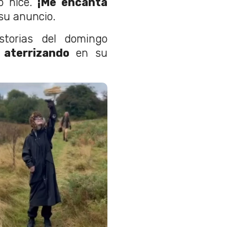
lo hice.
¡Me encanta
 su anuncio.
storias del domingo
y
aterrizando
en su