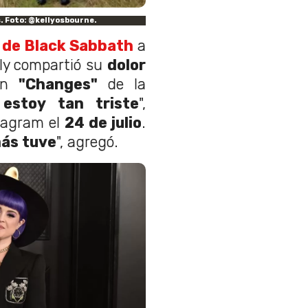
s. Foto: @kellyosbourne.
r de Black Sabbath
a
elly compartió su
dolor
ión
"Changes"
de la
 estoy tan triste
",
stagram el
24 de julio
.
más tuve
", agregó.