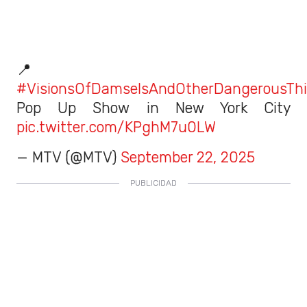
📍
#VisionsOfDamselsAndOtherDangerousTh
Pop Up Show in New York City
pic.twitter.com/KPghM7u0LW
— MTV (@MTV)
September 22, 2025