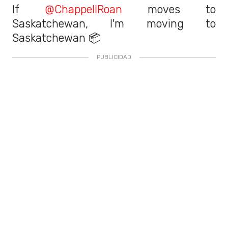
If
@ChappellRoan
moves to
Saskatchewan, I'm moving to
Saskatchewan 📦