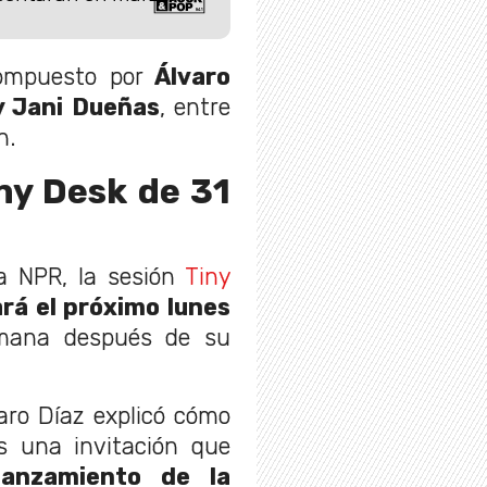
compuesto por
Álvaro
 y Jani Dueñas
, entre
n.
ny Desk de 31
la NPR, la sesión
Tiny
rá el próximo lunes
emana después de su
aro Díaz explicó cómo
Es una invitación que
lanzamiento de la