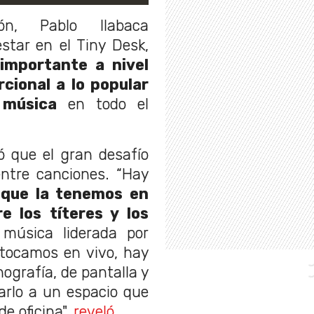
ón, Pablo Ilabaca
star en el Tiny Desk,
importante a nivel
cional a lo popular
 música
en todo el
ó que el gran desafío
entre canciones. “Hay
 que la tenemos en
e los títeres y los
úsica liderada por
o tocamos en vivo, hay
grafía, de pantalla y
arlo a un espacio que
de oficina",
reveló
.