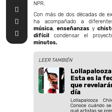
NPR.
Con más de dos décadas de exi
ha acompañado a diferente
música
,
enseñanzas
y
chist
difícil
condensar el proye
minutos.
LEER TAMBIÉN
Lollapalooza
Esta es la fe
que revelará
día
Lollapalooza Ch
Conoce cuándo se 
qué artistas se pr