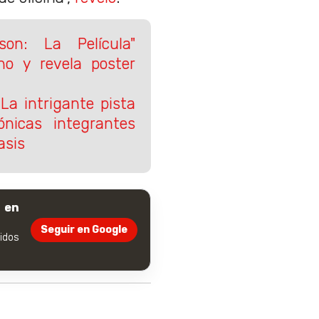
on: La Película"
no y revela poster
 La intrigante pista
nicas integrantes
asis
 en
Seguir en Google
dos