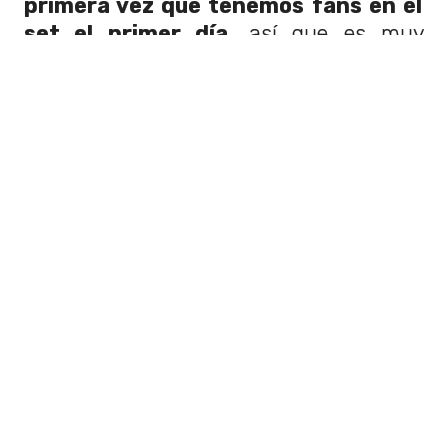
primera vez que tenemos fans en el
set el primer día
, así que es muy
emocionante compartir esto con ellos”,
reconoció
Tom Holland.