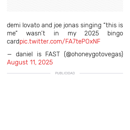
demi lovato and joe jonas singing “this is
me” wasn’t in my 2025 bingo
card
pic.twitter.com/FA7tePOxNF
— daniel is FAST (@ohoneygotovegas)
August 11, 2025