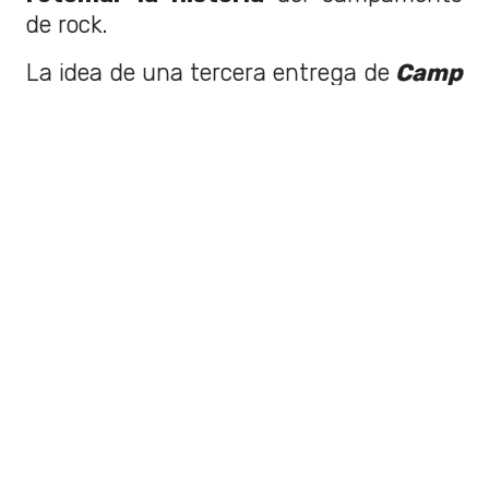
de rock.
La idea de una tercera entrega de
Camp
Rock
no es del todo descabellada,
considerando que recientemente, Disney
retomó
Un Viernes de Locos
y nos trajo
la película
Otro Viernes de Locos
. A
eso hay que sumar que dieron a conocer
que preparan algo especial por lo
s 20
años de
Hannah Montana
.