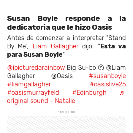
Susan Boyle responde a la
dedicatoria que le hizo Oasis
Antes de comenzar a interpretar "Stand
By Me",
Liam Gallagher
dijo: "
Esta va
para Susan Boyle
".
@ipicturedarainbow
Big Su-bo 🫠 @Liam
Gallagher @Oasis
#susanboyle
#liamgallagher
#oasislive25
#oasismurrayfield
#Edinburgh
♬
original sound - Natalie