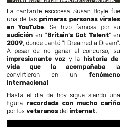
Post de Instagram de Susan Boyle. Foto: @susanboylemusic.
La cantante escocesa Susan Boyle fue
una de las
primeras personas virales
en YouTube
. Se hizo famosa por su
audición
en "
Britain's Got Talent
" en
2009
, donde cantó "I Dreamed a Dream".
A pesar de no ganar el concurso, su
impresionante voz
y la
historia de
vida que la acompañaba
la
convirtieron en un
fenómeno
internacional
.
Hasta el día de hoy sigue siendo una
figura
recordada con mucho cariño
por los
veteranos
del
internet
.